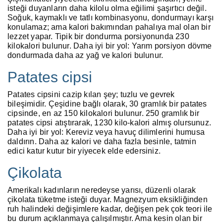
isteği duyanların daha kilolu olma eğilimi şaşırtıcı değil.
Soğuk, kaymaklı ve tatlı kombinasyonu, dondurmayı karşı
konulamaz; ama kalori bakımından pahalıya mal olan bir
lezzet yapar. Tipik bir dondurma porsiyonunda 230
kilokalori bulunur. Daha iyi bir yol: Yarım porsiyon dövme
dondurmada daha az yağ ve kalori bulunur.
Patates cipsi
Patates cipsini cazip kılan şey; tuzlu ve gevrek
bileşimidir. Çeşidine bağlı olarak, 30 gramlık bir patates
cipsinde, en az 150 kilokalori bulunur. 250 gramlık bir
patates cipsi atıştırarak, 1230 kilo-kalori almış olursunuz.
Daha iyi bir yol: Kereviz veya havuç dilimlerini humusa
daldırın. Daha az kalori ve daha fazla besinle, tatmin
edici katur kutur bir yiyecek elde edersiniz.
Çikolata
Amerikalı kadınların neredeyse yarısı, düzenli olarak
çikolata tüketme isteği duyar. Magnezyum eksikliğinden
ruh halindeki değişimlere kadar, değişen pek çok teori ile
bu durum açıklanmaya çalışılmıştır. Ama kesin olan bir