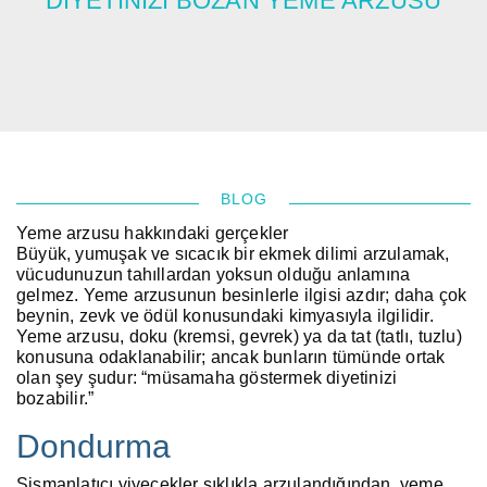
DIYETINIZI BOZAN YEME ARZUSU
ALL FIELDS ARE REQUIRED.
Close Appointment form
BLOG
Yeme arzusu hakkındaki gerçekler
Büyük, yumuşak ve sıcacık bir ekmek dilimi arzulamak,
vücudunuzun tahıllardan yoksun olduğu anlamına
gelmez. Yeme arzusunun besinlerle ilgisi azdır; daha çok
beynin, zevk ve ödül konusundaki kimyasıyla ilgilidir.
Yeme arzusu, doku (kremsi, gevrek) ya da tat (tatlı, tuzlu)
konusuna odaklanabilir; ancak bunların tümünde ortak
olan şey şudur: “müsamaha göstermek diyetinizi
bozabilir.”
Dondurma
Şişmanlatıcı yiyecekler sıklıkla arzulandığından, yeme