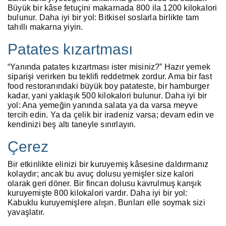
Büyük bir kâse fetuçini makarnada 800 ila 1200 kilokalori
bulunur. Daha iyi bir yol: Bitkisel soslarla birlikte tam
tahıllı makarna yiyin.
Patates kızartması
“Yanında patates kızartması ister misiniz?” Hazır yemek
siparişi verirken bu teklifi reddetmek zordur. Ama bir fast
food restoranındaki büyük boy patateste, bir hamburger
kadar, yani yaklaşık 500 kilokalori bulunur. Daha iyi bir
yol: Ana yemeğin yanında salata ya da varsa meyve
tercih edin. Ya da çelik bir iradeniz varsa; devam edin ve
kendinizi beş altı taneyle sınırlayın.
Çerez
Bir etkinlikte elinizi bir kuruyemiş kâsesine daldırmanız
kolaydır; ancak bu avuç dolusu yemişler size kalori
olarak geri döner. Bir fincan dolusu kavrulmuş karışık
kuruyemişte 800 kilokalori vardır. Daha iyi bir yol:
Kabuklu kuruyemişlere alışın. Bunları elle soymak sizi
yavaşlatır.