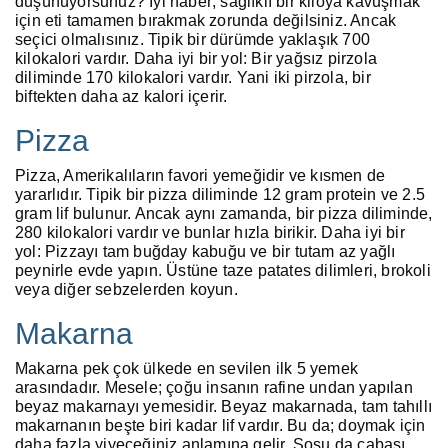
düşünüyorsunuz? İyi haber; sağlıklı bir kiloya kavuşmak
için eti tamamen bırakmak zorunda değilsiniz. Ancak
seçici olmalısınız. Tipik bir dürümde yaklaşık 700
kilokalori vardır. Daha iyi bir yol: Bir yağsız pirzola
diliminde 170 kilokalori vardır. Yani iki pirzola, bir
biftekten daha az kalori içerir.
Pizza
Pizza, Amerikalıların favori yemeğidir ve kısmen de
yararlıdır. Tipik bir pizza diliminde 12 gram protein ve 2.5
gram lif bulunur. Ancak aynı zamanda, bir pizza diliminde,
280 kilokalori vardır ve bunlar hızla birikir. Daha iyi bir
yol: Pizzayı tam buğday kabuğu ve bir tutam az yağlı
peynirle evde yapın. Üstüne taze patates dilimleri, brokoli
veya diğer sebzelerden koyun.
Makarna
Makarna pek çok ülkede en sevilen ilk 5 yemek
arasındadır. Mesele; çoğu insanın rafine undan yapılan
beyaz makarnayı yemesidir. Beyaz makarnada, tam tahıllı
makarnanın beşte biri kadar lif vardır. Bu da; doymak için
daha fazla yiyeceğiniz anlamına gelir. Sosu da cabası.