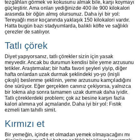
tezgâhları görmek ve kokusunu almak bile, karşı koymayı
güçleştirir. Ama onları yediğinizde 400 ile 900 kilokalori
arasında bir öğün almış olursunuz. Daha iyi bir yol:
Tereyağlı mısır koçanında yaklaşık 150 kilokalori vardır.
Hatta bugün bazı stadyumlarda, balıklı köfte ve sağlıklı
çerezler de satılıyor.
Tatlı çörek
Diyet yapıyorsanız, tatlı çörekler sizin için yasak
meyvedir. Ancak bu durumun kendisi bile yeme arzusunu
tetikler. Araştırmalar; bir hafta favori şeyleri yiyip, diğer
hafta onlardan uzak durmak şeklindeki yo-yo (inişli
çıkışlı) beslenme şeklinin, yeme arzusunu kamçıladığını
öne sürüyor. Eğer gerçekten canınız çekiyorsa, yalnızca
bir lokma alıp sonra tamamen uzak durmak daha iyidir.
Tatlı çöreklerdeki problem; çok az besine karşın fazla
kalori alımına yol açmalarıdır. Daha iyi bir yol: Fıstık
ezmeli tam tahıllı simit.
Kırmızı et
Bir yemeğin, içinde et olmadan yemek olmayacağını mı